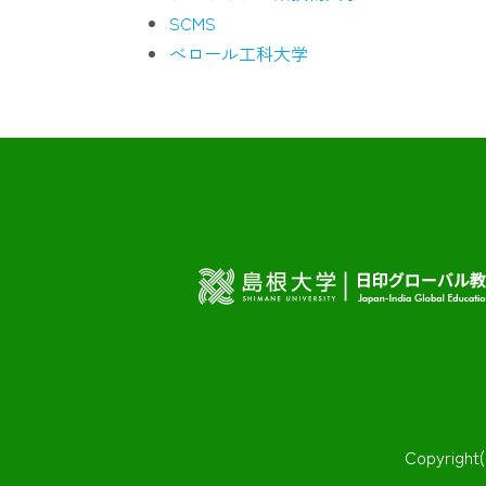
SCMS
べロール工科大学
Copyri